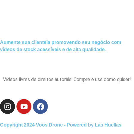
Aumente sua clientela promovendo seu negócio com
vídeos de stock acessíveis e de alta qualidade.
Vídeos livres de direitos autorais. Compre e use como quiser!
I
Y
F
n
o
a
s
u
c
t
t
e
Copyright 2024 Voos Drone - Powered by Las Huellas
a
u
b