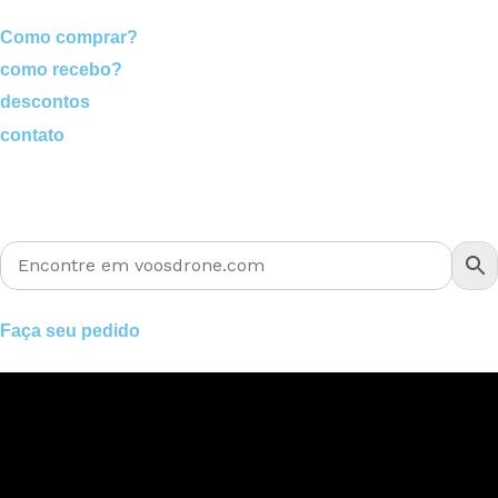
Como comprar?
como recebo?
descontos
contato
Faça seu pedido