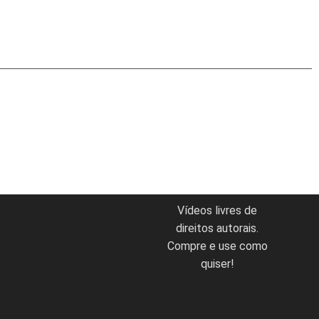
Vídeos livres de
direitos autorais.
Compre e use como
quiser!