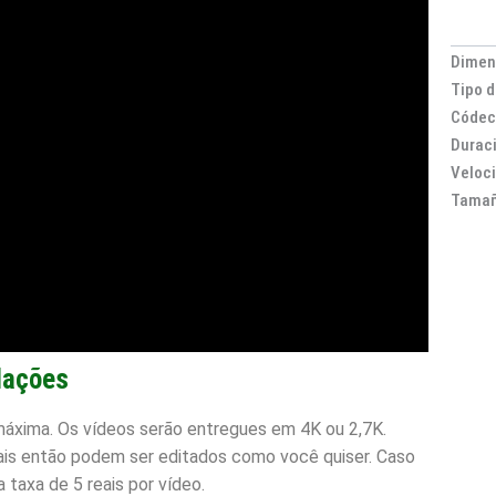
Dimen
Tipo d
Códec
Duraci
Veloc
Tamañ
ações
máxima. Os vídeos serão entregues em 4K ou 2,7K.
ais então podem ser editados como você quiser. Caso
 taxa de 5 reais por vídeo.