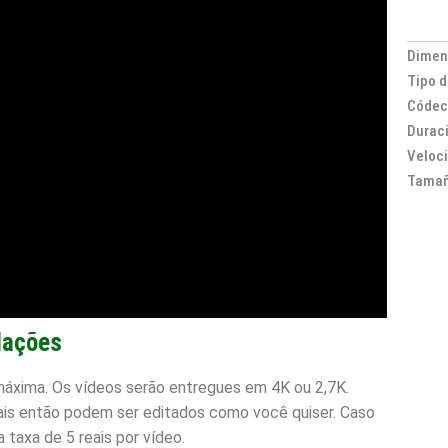
Dimen
Tipo d
Códec
Duraci
Veloc
Tamañ
ações
máxima. Os vídeos serão entregues em 4K ou 2,7K.
ais então podem ser editados como você quiser. Caso
 taxa de 5 reais por vídeo.