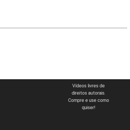
Vídeos livres de
direitos autorais.
Compre e use como
quiser!