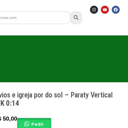
I
Y
F
n
o
a
s
u
c
t
t
e
a
u
b
g
b
o
r
e
o
a
k
m
ios e igreja por do sol – Paraty Vertical
7K 0:14
$
50,00
Pedir