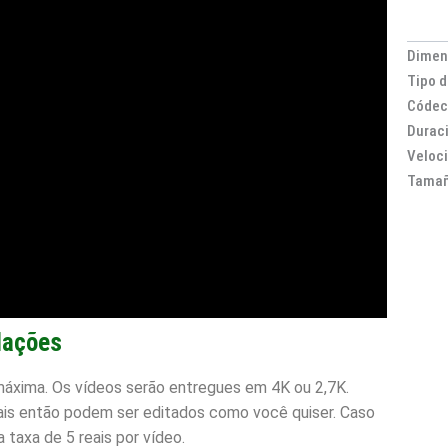
Dimen
Tipo d
Códec
Duraci
Veloc
Tamañ
ações
máxima. Os vídeos serão entregues em 4K ou 2,7K.
ais então podem ser editados como você quiser. Caso
 taxa de 5 reais por vídeo.