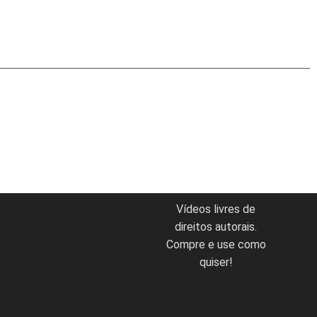
Vídeos livres de
direitos autorais.
Compre e use como
quiser!