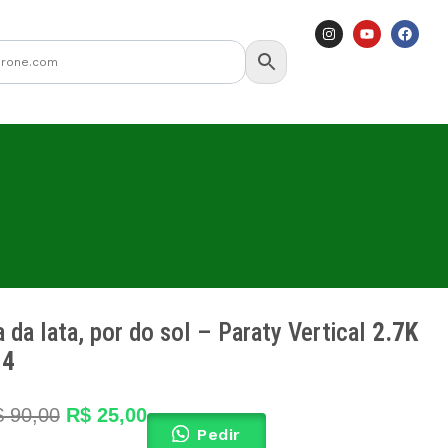
I
Y
F
n
o
a
s
u
c
t
t
e
a
u
b
g
b
o
r
e
o
a
k
m
 da lata, por do sol – Paraty Vertical
2.7K
14
El
El
$
90,00
R$
25,00
Pedir
precio
precio