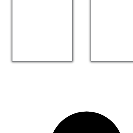
Praia em Saco do
Ilha dos Cocos, 
Mamangua, Aerea –
– Paraty Vertical
Paraty Vertical
4K 0:17
0:15