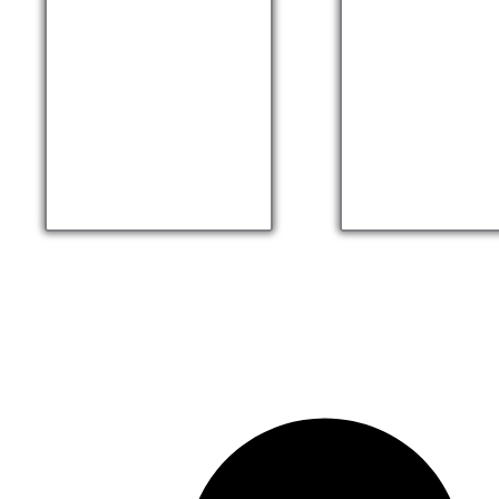
Praia em Saco do
Ilha dos Cocos, 
Mamangua, Aerea –
– Paraty Vertical
Paraty Vertical
4K 0:17
0:15