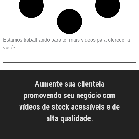
Estamos trabalhando para ter mais vídeos para oferecer a
vocês.
Aumente sua clientela
promovendo seu negócio com
vídeos de stock acessíveis e de
alta qualidade.