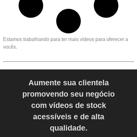
Estamos trabalhando para ter mais vídeos para oferecer a
vocês.
Aumente sua clientela
promovendo seu negócio
com vídeos de stock
acessíveis e de alta
qualidade.